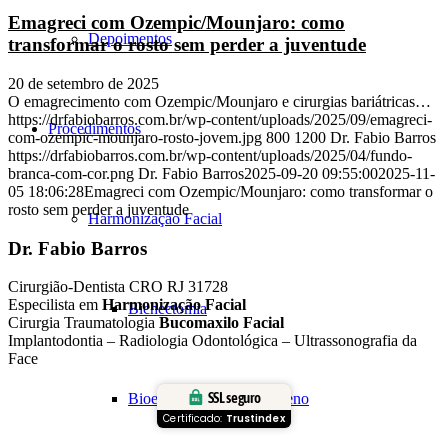
Emagreci com Ozempic/Mounjaro: como
Depoimentos
transformar o rosto sem perder a juventude
20 de setembro de 2025
O emagrecimento com Ozempic/Mounjaro e cirurgias bariátricas…
https://drfabiobarros.com.br/wp-content/uploads/2025/09/emagreci-
Procedimentos
com-ozempic-mounjaro-rosto-jovem.jpg
800
1200
Dr. Fabio Barros
https://drfabiobarros.com.br/wp-content/uploads/2025/04/fundo-
branca-com-cor.png
Dr. Fabio Barros
2025-09-20 09:55:00
2025-11-
05 18:06:28
Emagreci com Ozempic/Mounjaro: como transformar o
rosto sem perder a juventude
Harmonização Facial
Dr. Fabio Barros
Cirurgião-Dentista CRO RJ 31728
Especilista em
Harmonização Facial
Bichectomia
Cirurgia Traumatologia
Bucomaxilo Facial
Implantodontia – Radiologia Odontológica – Ultrassonografia da
Face
SSL seguro
Bioestimulação de Colágeno
Certificado:
Trustindex