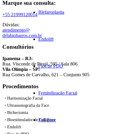
Marque sua consulta:
Blefaroplastia
+55 21999120014
Dúvidas:
atendimento@
drfabiobarros.com.br
Endolift
Consultórios
Ipanema – RJ:
Rua. Visconde de Pirajá, 595 / Sala 806
Fios de PDO
Vila Olímpia – SP:
Rua Gomes de Carvalho, 621 – Conjunto 905
Procedimentos
Feminilização Facial
Harmonização Facial
Ultrassonografia da Face
Bichectomia
Full Face
Bioestímulador de Colágeno
Endolift