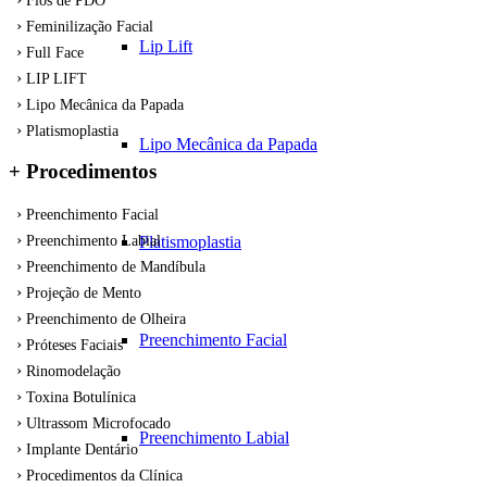
Fios de PDO
Feminilização Facial
Lip Lift
Full Face
LIP LIFT
Lipo Mecânica da Papada
Platismoplastia
Lipo Mecânica da Papada
+ Procedimentos
Preenchimento Facial
Platismoplastia
Preenchimento Labial
Preenchimento de Mandíbula
Projeção de Mento
Preenchimento de Olheira
Preenchimento Facial
Próteses Faciais
Rinomodelação
Toxina Botulínica
Ultrassom Microfocado
Preenchimento Labial
Implante Dentário
Procedimentos da Clínica