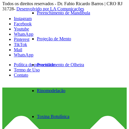
Todos os direitos reservados - Dr. Fabio Ricardo Barros | CRO RJ
31728-
Desenvolvido por LA Comunicações
Preenchimento de Mandíbula
Instagram
Facebook
Youtube
WhatsApp
Projeção de Mento
Pinterest
TikTok
Mail
WhatsApp
Preenchimento de Olheira
Política de privacidade
Termo de Uso
Contato
Rinomodelação
Toxina Botulínica