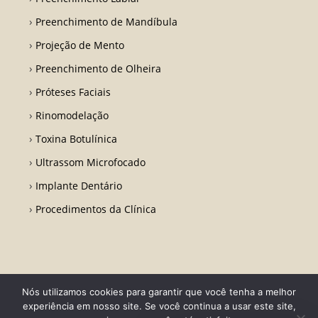
Preenchimento de Mandíbula
Projeção de Mento
Preenchimento de Olheira
Próteses Faciais
Rinomodelação
Toxina Botulínica
Ultrassom Microfocado
Implante Dentário
Procedimentos da Clínica
Nós utilizamos cookies para garantir que você tenha a melhor
Todos os direitos reservados - Dr. Fabio Ricardo Barros | CRO RJ 31728-
experiência em nosso site. Se você continua a usar este site,
Desenvolvido por LA Comunicações