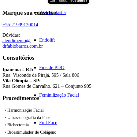
Certificado:
Trustindex
Marque sua consulta:
Blefaroplastia
+55 21999120014
Dúvidas:
Endolift
atendimento@
drfabiobarros.com.br
Consultórios
Fios de PDO
Ipanema – RJ:
Rua. Visconde de Pirajá, 595 / Sala 806
Vila Olímpia – SP:
Rua Gomes de Carvalho, 621 – Conjunto 905
Feminilização Facial
Procedimentos
Harmonização Facial
Ultrassonografia da Face
Full Face
Bichectomia
Bioestímulador de Colágeno