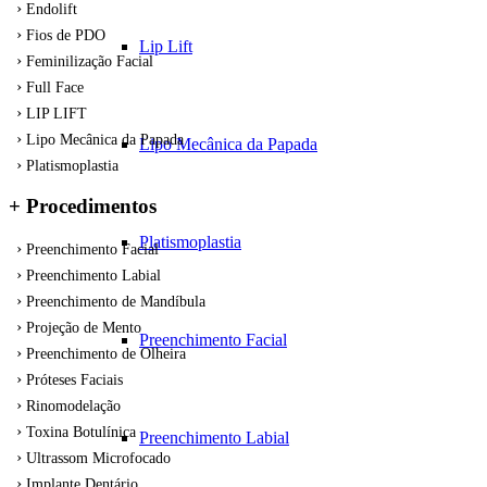
Endolift
Fios de PDO
Lip Lift
Feminilização Facial
Full Face
LIP LIFT
Lipo Mecânica da Papada
Lipo Mecânica da Papada
Platismoplastia
+ Procedimentos
Platismoplastia
Preenchimento Facial
Preenchimento Labial
Preenchimento de Mandíbula
Projeção de Mento
Preenchimento Facial
Preenchimento de Olheira
Próteses Faciais
Rinomodelação
Toxina Botulínica
Preenchimento Labial
Ultrassom Microfocado
Implante Dentário