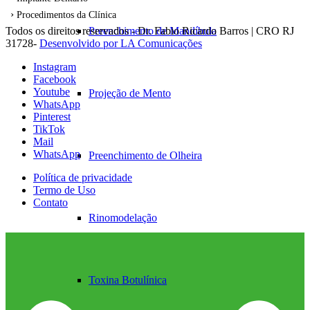
Procedimentos da Clínica
Preenchimento de Mandíbula
Todos os direitos reservados - Dr. Fabio Ricardo Barros | CRO RJ
31728-
Desenvolvido por LA Comunicações
Instagram
Facebook
Youtube
Projeção de Mento
WhatsApp
Pinterest
TikTok
Mail
WhatsApp
Preenchimento de Olheira
Política de privacidade
Termo de Uso
Contato
Rinomodelação
Toxina Botulínica