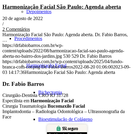
Harmonização Facial São Paulo: Agenda aberta
Depoimentos
20 de agosto de 2022
/
2 Comentários
Harmonização Facial São Paulo: Agenda aberta. Dr. Fabio Barros,
Procedimentos
…
https://drfabiobarros.com.br/wp-
content/uploads/2022/08/harmonizacao-facial-sao-paulo-agenda-
aberta-no-bairro-dos-jardins.jpg
530
529
Dr. Fabio Barros
https://drfabiobarros.com.br/wp-content/uploads/2025/04/fundo-
Harmonização Facial
branca-com-cor.png
Dr. Fabio Barros
2022-08-20 01:06:00
2023-09-
03 14:17:36
Harmonização Facial São Paulo: Agenda aberta
Dr. Fabio Barros
Bichectomia
Cirurgião-Dentista CRO RJ 31728
Especilista em
Harmonização Facial
Cirurgia Traumatologia
Bucomaxilo Facial
Implantodontia – Radiologia Odontológica – Ultrassonografia da
Face
Bioestimulação de Colágeno
SSL seguro