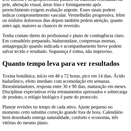
pele, alteração visual, áreas frias e formigamento após
preenchimento exigem avaliação urgente. Esses sinais podem
indicar comprometimento vascular. Vermelhidão progressiva, febre
ou nódulos dolorosos dias depois também pedem atenção, quanto
antes agir, maiores as chances de reversão.
Tenha contato direto do profissional e plano de contingência claro.
Em consultório preparado, hialuronidase, compressas mornas,
antiagregação quando indicada e acompanhamento breve podem
salvar tecido e resultado. Segurança é rotina, não improviso.
Quanto tempo leva para ver resultados
Toxina botulínica, início em 48 a 72 horas, pico em 14 dias. Ácido
hialurônico, efeito imediato com acomodação em semanas.
Bioestimuladores, resposta entre 30 e 90 dias, maturação em meses.
Disciplinar expectativas evita retratamentos apressados e sobrecarga
de produto, o relógio biológico é parte do protocolo.
Planeje revisões no tempo de cada ativo. Ajuste pequeno no
momento certo substitui correção grande fora de hora. Calendário
bem desenhado entrega naturalidade, conforto e economia, três
vitórias do mesmo plano.