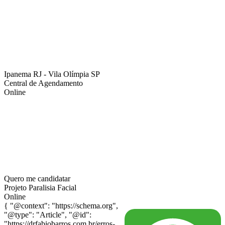
Ipanema RJ - Vila Olímpia SP
Central de Agendamento
Online
Quero me candidatar
Projeto Paralisia Facial
Online
{ "@context": "https://schema.org",
"@type": "Article", "@id":
"https://drfabiobarros.com.br/erros-