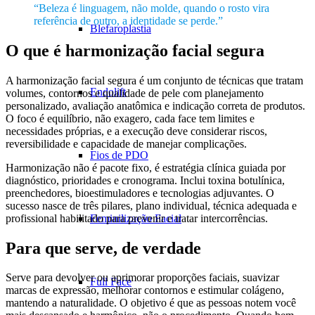
“Beleza é linguagem, não molde, quando o rosto vira
referência de outro, a identidade se perde.”
Blefaroplastia
O que é harmonização facial segura
A harmonização facial segura é um conjunto de técnicas que tratam
Endolift
volumes, contornos e qualidade de pele com planejamento
personalizado, avaliação anatômica e indicação correta de produtos.
O foco é equilíbrio, não exagero, cada face tem limites e
necessidades próprias, e a execução deve considerar riscos,
reversibilidade e capacidade de manejar complicações.
Fios de PDO
Harmonização não é pacote fixo, é estratégia clínica guiada por
diagnóstico, prioridades e cronograma. Inclui toxina botulínica,
preenchedores, bioestimuladores e tecnologias adjuvantes. O
sucesso nasce de três pilares, plano individual, técnica adequada e
profissional habilitado para prevenir e tratar intercorrências.
Feminilização Facial
Para que serve, de verdade
Serve para devolver ou aprimorar proporções faciais, suavizar
Full Face
marcas de expressão, melhorar contornos e estimular colágeno,
mantendo a naturalidade. O objetivo é que as pessoas notem você