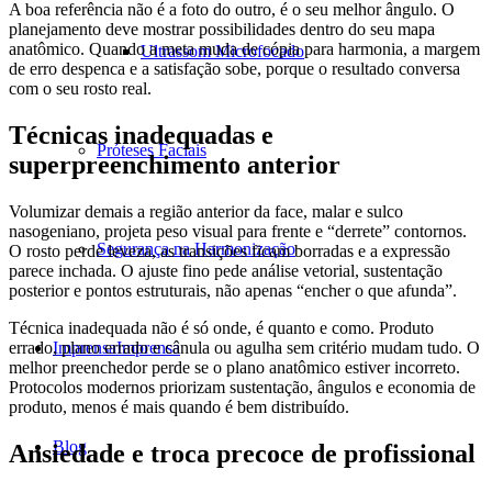
A boa referência não é a foto do outro, é o seu melhor ângulo. O
planejamento deve mostrar possibilidades dentro do seu mapa
anatômico. Quando a meta muda de cópia para harmonia, a margem
Ultrassom Microfocado
de erro despenca e a satisfação sobe, porque o resultado conversa
com o seu rosto real.
Técnicas inadequadas e
Próteses Faciais
superpreenchimento anterior
Volumizar demais a região anterior da face, malar e sulco
nasogeniano, projeta peso visual para frente e “derrete” contornos.
Segurança na Harmonização
O rosto perde leveza, as transições ficam borradas e a expressão
parece inchada. O ajuste fino pede análise vetorial, sustentação
posterior e pontos estruturais, não apenas “encher o que afunda”.
Técnica inadequada não é só onde, é quanto e como. Produto
errado, plano errado e cânula ou agulha sem critério mudam tudo. O
Imprensa
Imprensa
melhor preenchedor perde se o plano anatômico estiver incorreto.
Protocolos modernos priorizam sustentação, ângulos e economia de
produto, menos é mais quando é bem distribuído.
Blog
Ansiedade e troca precoce de profissional