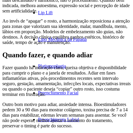
mais descansado e harmônico, não o procedimento. Quando bem
indicada, melhora autoestima, expressão social e percepção de idade
sem artificialidade.
Lip Lift
Ao invés de “apagar” o rosto, a harmonização reposiciona a atenção
para zonas que valorizam sua identidade, malar, mandíbula, mento,
lábios em proporção. Modelos de embelezamento são guias, não
destinos. A decisão clínica equilibra ganhos estéticos, histórico de
Lipo Mecânica da Papada
saúde, tempo de ação e manutenção.
Quando fazer, e quando adiar
Platismoplastia
Fazer quando há indicação clara, queixa objetiva e disponibilidade
para cumprir o plano e a janela de resultados. Adiar em fases
inflamatórias ativas, pós-procedimentos recentes sem intervalo
seguro, gestação, amamentação, infecções locais, expectativas irreais
ou quando o paciente deseja “copiar” outro rosto, isso costuma
Preenchimento Facial
terminar em frustração.
Outro bom motivo para adiar, ansiedade intensa. Bioestimuladores
pedem 30 a 90 dias para mostrar colágeno, toxina precisa de 7 a 14
dias para estabilizar, edemas levam semanas para assentar. Se você
Preenchimento Labial
não pode esperar, melhor ajustar o momento do tratamento,
preservar o timing é parte do sucesso.