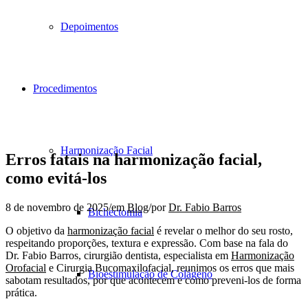
Depoimentos
Procedimentos
Harmonização Facial
Erros fatais na harmonização facial,
como evitá-los
8 de novembro de 2025
/
em
Blog
/
por
Dr. Fabio Barros
Bichectomia
O objetivo da
harmonização facial
é revelar o melhor do seu rosto,
respeitando proporções, textura e expressão. Com base na fala do
Dr. Fabio Barros, cirurgião dentista, especialista em
Harmonização
Orofacial
e Cirurgia Bucomaxilofacial, reunimos os erros que mais
Bioestimulação de Colágeno
sabotam resultados, por que acontecem e como preveni-los de forma
prática.