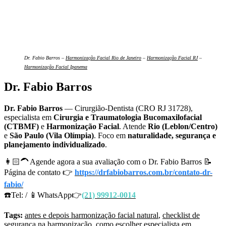
Dr. Fabio Barros –
Harmonização Facial Rio de Janeiro
–
Harmonização Facial RJ
–
Harmonização Facial Ipanema
Dr. Fabio Barros
Dr. Fabio Barros
— Cirurgião-Dentista (CRO RJ 31728),
especialista em
Cirurgia e Traumatologia Bucomaxilofacial
(CTBMF)
e
Harmonização Facial
. Atende
Rio (Leblon/Centro)
e
São Paulo (Vila Olímpia)
. Foco em
naturalidade, segurança e
planejamento individualizado
.
👩🏻‍🦱 Agende agora a sua avaliação com o Dr. Fabio Barros 📝
Página de contato 👉
https://drfabiobarros.com.br/contato-dr-
fabio/
☎️Tel: / 📱WhatsApp👉
(21) 99912-0014
Tags:
antes e depois harmonização facial natural
,
checklist de
segurança na harmonização
,
como escolher especialista em