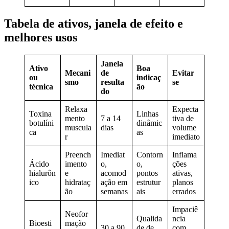
Tabela de ativos, janela de efeito e
melhores usos
Janela
Ativo
Boa
Mecani
de
Evitar
ou
indicaç
smo
resulta
se
técnica
ão
do
Relaxa
Expecta
Toxina
Linhas
mento
7 a 14
tiva de
botulíni
dinâmic
muscula
dias
volume
ca
as
r
imediato
Preench
Imediat
Contorn
Inflama
Ácido
imento
o,
o,
ções
hialurôn
e
acomod
pontos
ativas,
ico
hidrataç
ação em
estrutur
planos
ão
semanas
ais
errados
Impaciê
Neofor
Qualida
ncia
Bioesti
mação
30 a 90
de de
com