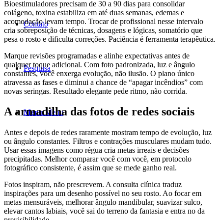
Bioestimuladores precisam de 30 a 90 dias para consolidar
colágeno, toxina estabiliza em até duas semanas, edemas e
acomodação levam tempo. Trocar de profissional nesse intervalo
Contato
cria sobreposição de técnicas, dosagens e lógicas, somatório que
pesa o rosto e dificulta correções. Paciência é ferramenta terapêutica.
Marque revisões programadas e alinhe expectativas antes de
qualquer toque adicional. Com foto padronizada, luz e ângulo
Pesquisa
constantes, você enxerga evolução, não ilusão. O plano único
atravessa as fases e diminui a chance de “apagar incêndios” com
novas seringas. Resultado elegante pede ritmo, não corrida.
A armadilha das fotos de redes sociais
Menu
Menu
Antes e depois de redes raramente mostram tempo de evolução, luz
ou ângulo constantes. Filtros e contrações musculares mudam tudo.
Usar essas imagens como régua cria metas irreais e decisões
precipitadas. Melhor comparar você com você, em protocolo
fotográfico consistente, é assim que se mede ganho real.
Fotos inspiram, não prescrevem. A consulta clínica traduz
inspirações para um desenho possível no seu rosto. Ao focar em
metas mensuráveis, melhorar ângulo mandibular, suavizar sulco,
elevar cantos labiais, você sai do terreno da fantasia e entra no da
previsibilidade.