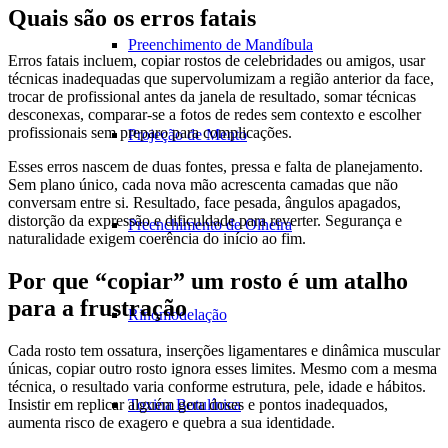
Quais são os erros fatais
Preenchimento de Mandíbula
Erros fatais incluem, copiar rostos de celebridades ou amigos, usar
técnicas inadequadas que supervolumizam a região anterior da face,
trocar de profissional antes da janela de resultado, somar técnicas
desconexas, comparar-se a fotos de redes sem contexto e escolher
profissionais sem preparo para complicações.
Projeção de Mento
Esses erros nascem de duas fontes, pressa e falta de planejamento.
Sem plano único, cada nova mão acrescenta camadas que não
conversam entre si. Resultado, face pesada, ângulos apagados,
distorção da expressão e dificuldade para reverter. Segurança e
Preenchimento de Olheira
naturalidade exigem coerência do início ao fim.
Por que “copiar” um rosto é um atalho
para a frustração
Rinomodelação
Cada rosto tem ossatura, inserções ligamentares e dinâmica muscular
únicas, copiar outro rosto ignora esses limites. Mesmo com a mesma
técnica, o resultado varia conforme estrutura, pele, idade e hábitos.
Insistir em replicar alguém gera doses e pontos inadequados,
Toxina Botulínica
aumenta risco de exagero e quebra a sua identidade.