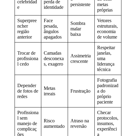
celebridad
perda de
persistente
metas
e
identidade
próprias
Superpree
Face
Vetores
Sombra
ncher
pesada,
estruturais,
malar
região
ângulos
economia
baixa
anterior
apagados
de volume
Respeitar
Trocar de
Camadas
janelas,
Assimetria
profissiona
desconexa
uma
crescente
l cedo
s, exagero
liderança
técnica
Fotografia
Depender
padronizad
Metas
de fotos de
Frustração
a do
irreais
redes
próprio
paciente
Profissiona
Checar
l sem
protocolos,
Risco
Atraso na
manejo de
insumos,
aumentado
reversão
complicaç
experiênci
ões
a