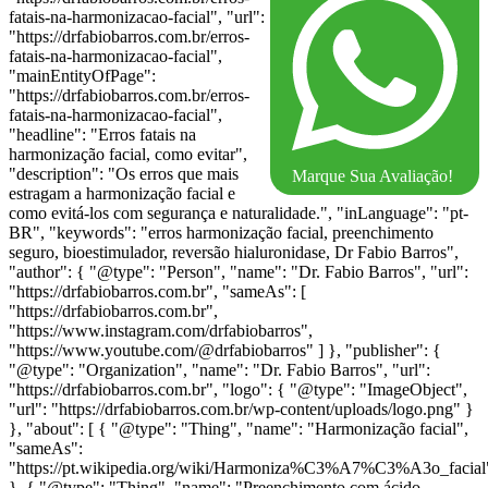
fatais-na-harmonizacao-facial", "url":
"https://drfabiobarros.com.br/erros-
fatais-na-harmonizacao-facial",
"mainEntityOfPage":
"https://drfabiobarros.com.br/erros-
fatais-na-harmonizacao-facial",
"headline": "Erros fatais na
harmonização facial, como evitar",
"description": "Os erros que mais
Marque Sua Avaliação!
estragam a harmonização facial e
como evitá-los com segurança e naturalidade.", "inLanguage": "pt-
BR", "keywords": "erros harmonização facial, preenchimento
seguro, bioestimulador, reversão hialuronidase, Dr Fabio Barros",
"author": { "@type": "Person", "name": "Dr. Fabio Barros", "url":
"https://drfabiobarros.com.br", "sameAs": [
"https://drfabiobarros.com.br",
"https://www.instagram.com/drfabiobarros",
"https://www.youtube.com/@drfabiobarros" ] }, "publisher": {
"@type": "Organization", "name": "Dr. Fabio Barros", "url":
"https://drfabiobarros.com.br", "logo": { "@type": "ImageObject",
"url": "https://drfabiobarros.com.br/wp-content/uploads/logo.png" }
}, "about": [ { "@type": "Thing", "name": "Harmonização facial",
"sameAs":
"https://pt.wikipedia.org/wiki/Harmoniza%C3%A7%C3%A3o_facial
}, { "@type": "Thing", "name": "Preenchimento com ácido