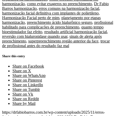
harmonização
,
como evitar exageros no preenchimento
,
Dr Fabio
Barros harmonização
,
erros comuns na harmonização facial
,
harmonização facial definitiva com implantes de polietileno
,
Harmonização Facial perto de mim
,
planejamento por etapas
harmonização
,
preenchimento ácido hialurônico seguro
,
profissional
habilitado para complicações de preenchimento
,
quanto tempo
bioestimulador faz efeito
,
resultado artificial harmonização facial
,
reversão com hialuronidase quando usar
,
sinais de alerta após
preenchimento
,
superpreenchimento região anterior da face
,
trocar
de profissional antes do resultado faz mal
Share this entry
Share on Facebook
Share on X
Share on WhatsApp
Share on Pinterest
Share on LinkedIn
Share on Tumblr
Share on Vk
Share on Reddit
Share by Mail
https://drfabiobarros.com.br/wp-content/uploads/2025/11/erros-