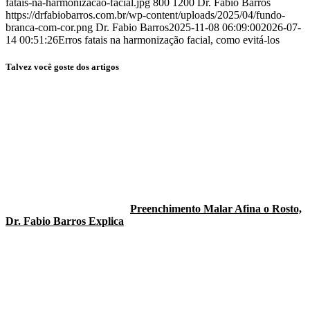
fatais-na-harmonizacao-facial.jpg
800
1200
Dr. Fabio Barros
https://drfabiobarros.com.br/wp-content/uploads/2025/04/fundo-
branca-com-cor.png
Dr. Fabio Barros
2025-11-08 06:09:00
2026-07-
14 00:51:26
Erros fatais na harmonização facial, como evitá-los
Talvez você goste dos artigos
Preenchimento Malar Afina o Rosto,
Dr. Fabio Barros Explica