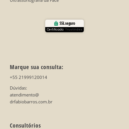
Ultrassonografia da Face
SSL seguro
Certificado:
Trustindex
Marque sua consulta:
+55 21999120014
Dúvidas:
atendimento@
drfabiobarros.com.br
Consultórios