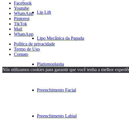
Facebook
Youtube
Lip Lift
WhatsApp
Pinterest
TikTok
Mail
WhatsApp
Lipo Mecânica da Papada
Política de privacidade
Termo de Uso
Contato
Platismoplastia
Nós utilizamos cookies para garantir que você tenha a melhor experiênc
Preenchimento Facial
Preenchimento Labial