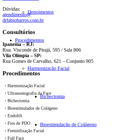
Dúvidas:
Depoimentos
atendimento@
drfabiobarros.com.br
Consultórios
Procedimentos
Ipanema – RJ:
Rua. Visconde de Pirajá, 595 / Sala 806
Vila Olímpia – SP:
Rua Gomes de Carvalho, 621 – Conjunto 905
Harmonização Facial
Procedimentos
Harmonização Facial
Ultrassonografia da Face
Bichectomia
Bichectomia
Bioestímulador de Colágeno
Endolift
Fios de PDO
Bioestimulação de Colágeno
Feminilização Facial
Full Face