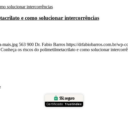
crilato e como solucionar intercorrências
a-mais.jpg
563
900
Dr. Fabio Barros
https://drfabiobarros.com.br/wp-
nheça os riscos do polimetilmetacrilato e como solucionar intercorrê
e
SSL seguro
Certificado:
Trustindex