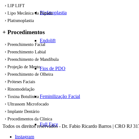
LIP LIFT
Blefaroplastia
Lipo Mecânica da Papada
Platismoplastia
+ Procedimentos
Endolift
Preenchimento Facial
Preenchimento Labial
Preenchimento de Mandíbula
Projeção de Mento
Fios de PDO
Preenchimento de Olheira
Próteses Faciais
Rinomodelação
Feminilização Facial
Toxina Botulínica
Ultrassom Microfocado
Implante Dentário
Procedimentos da Clínica
Full Face
Todos os direitos reservados - Dr. Fabio Ricardo Barros | CRO RJ 3
Instagram