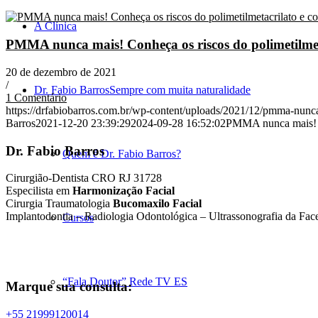
A Clínica
PMMA nunca mais! Conheça os riscos do polimetilmeta
20 de dezembro de 2021
/
Dr. Fabio Barros
Sempre com muita naturalidade
1 Comentário
https://drfabiobarros.com.br/wp-content/uploads/2021/12/pmma-nunc
Barros
2021-12-20 23:39:29
2024-09-28 16:52:02
PMMA nunca mais! Co
Dr. Fabio Barros
Quem é Dr. Fabio Barros?
Cirurgião-Dentista CRO RJ 31728
Especilista em
Harmonização Facial
Cirurgia Traumatologia
Bucomaxilo Facial
Implantodontia – Radiologia Odontológica – Ultrassonografia da Fac
Cursos
“Fala Doutor” Rede TV ES
Marque sua consulta:
+55 21999120014