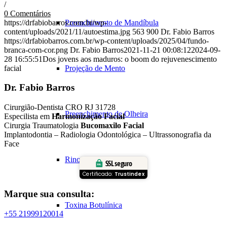
/
0 Comentários
https://drfabiobarros.com.br/wp-
Preenchimento de Mandíbula
content/uploads/2021/11/autoestima.jpg
563
900
Dr. Fabio Barros
https://drfabiobarros.com.br/wp-content/uploads/2025/04/fundo-
branca-com-cor.png
Dr. Fabio Barros
2021-11-21 00:08:12
2024-09-
28 16:55:51
Dos jovens aos maduros: o boom do rejuvenescimento
facial
Projeção de Mento
Dr. Fabio Barros
Cirurgião-Dentista CRO RJ 31728
Preenchimento de Olheira
Especilista em
Harmonização Facial
Cirurgia Traumatologia
Bucomaxilo Facial
Implantodontia – Radiologia Odontológica – Ultrassonografia da
Face
Rinomodelação
SSL seguro
Certificado:
Trustindex
Marque sua consulta:
Toxina Botulínica
+55 21999120014