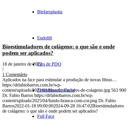
Blefaroplastia
Endolift
Bioestimuladores de colágeno: o que são e onde
podem ser aplicados?
Fios de PDO
18 de janeiro de 2022
/
1 Comentário
Aplicados na face para estimular a produção de novas fibras…
https://drfabiobarros.com.br/wp-
Feminilização Facial
content/uploads/2022/01/bioestimuladores-de-colageno.jpg
563
900
Dr. Fabio Barros
https://drfabiobarros.com.br/wp-
content/uploads/2025/04/fundo-branca-com-cor.png
Dr. Fabio
Barros
2022-01-18 09:00:00
2024-09-28 16:47:02
Bioestimuladores
de colágeno: o que são e onde podem ser aplicados?
Full Face