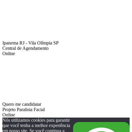
Ipanema RJ - Vila Olímpia SP
Central de Agendamento
Online
Quero me candidatar
Projeto Paralisia Facial
Online
Nós utilizamos cookies para garantir
que você tenha a melhor experiência
em nosso site. Se você continua a