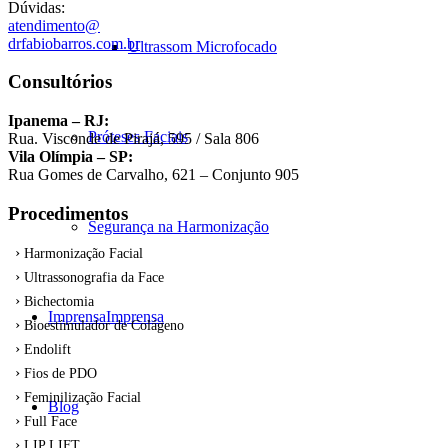
Dúvidas:
atendimento@
drfabiobarros.com.br
Ultrassom Microfocado
Consultórios
Ipanema – RJ:
Próteses Faciais
Rua. Visconde de Pirajá, 595 / Sala 806
Vila Olímpia – SP:
Rua Gomes de Carvalho, 621 – Conjunto 905
Procedimentos
Segurança na Harmonização
Harmonização Facial
Ultrassonografia da Face
Bichectomia
Imprensa
Imprensa
Bioestímulador de Colágeno
Endolift
Fios de PDO
Feminilização Facial
Blog
Full Face
LIP LIFT