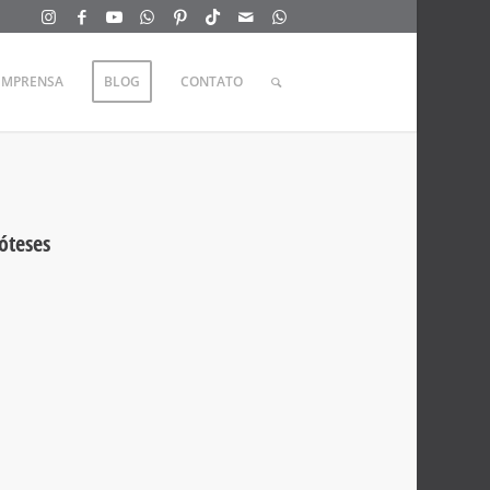
IMPRENSA
BLOG
CONTATO
óteses