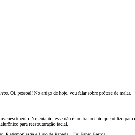
rros
. Oi, pessoal! No artigo de hoje, vou falar sobre prótese de malar.
juvenescimento. No entanto, esse não é um tratamento que utilizo para es
alurônico para reestruturação facial.
go:
Platismoplastia e Lipo de Papada – Dr. Fabio Barros