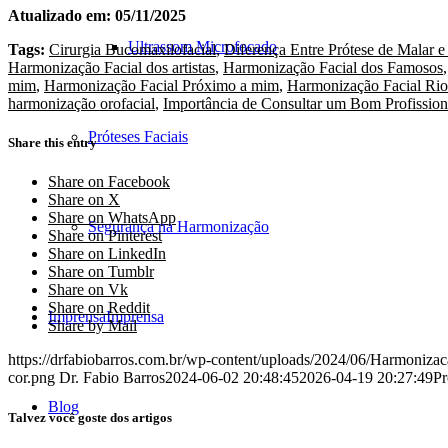
Atualizado em: 05/11/2025
Ultrassom Microfocado
Tags:
Cirurgia Bucomaxilofacial
,
Diferença Entre Prótese de Malar e
Harmonização Facial dos artistas
,
Harmonização Facial dos Famosos
mim
,
Harmonização Facial Próximo a mim
,
Harmonização Facial Rio
harmonização orofacial
,
Importância de Consultar um Bom Profission
Próteses Faciais
Share this entry
Share on Facebook
Share on X
Share on WhatsApp
Segurança na Harmonização
Share on Pinterest
Share on LinkedIn
Share on Tumblr
Share on Vk
Share on Reddit
Imprensa
Imprensa
Share by Mail
https://drfabiobarros.com.br/wp-content/uploads/2024/06/Harmoniza
cor.png
Dr. Fabio Barros
2024-06-02 20:48:45
2026-04-19 20:27:49
Pr
Blog
Talvez você goste dos artigos