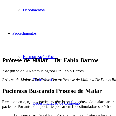
Depoimentos
Procedimentos
Harmonização Facial
Prótese de Malar – Dr Fabio Barros
2 de junho de 2024
/
em
Blog
/
por
Dr. Fabio Barros
Prótese de Malar – Dr Fabio BarrosPrótese de Malar – Dr Fabio Ba
Bichectomia
Pacientes Buscando Prótese de Malar
Recentemente, muitos pacientes têm buscado
prótese
de malar para re
Bioestimulação de Colágeno
paciente. Portanto, é importante pensar em bioestimuladores e ácido hi
Harmonização Facial Rj – Você também vai gostar de ler o arti