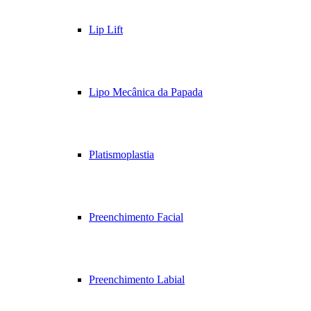
Lip Lift
Lipo Mecânica da Papada
Platismoplastia
Preenchimento Facial
Preenchimento Labial