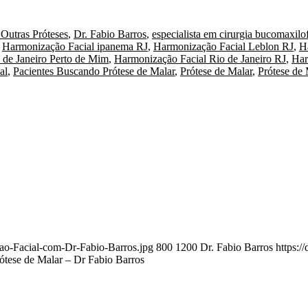
 Outras Próteses
,
Dr. Fabio Barros
,
especialista em cirurgia bucomaxilof
,
Harmonização Facial ipanema RJ
,
Harmonização Facial Leblon RJ
,
H
 de Janeiro Perto de Mim
,
Harmonização Facial Rio de Janeiro RJ
,
Har
al
,
Pacientes Buscando Prótese de Malar
,
Prótese de Malar
,
Prótese de 
cao-Facial-com-Dr-Fabio-Barros.jpg
800
1200
Dr. Fabio Barros
https:/
ótese de Malar – Dr Fabio Barros