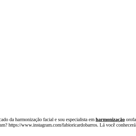
cado da harmonização facial e sou especialista em
harmonização
orofa
ram? https://www.instagram.com/fabioricardobarros. Lá você conhecerá