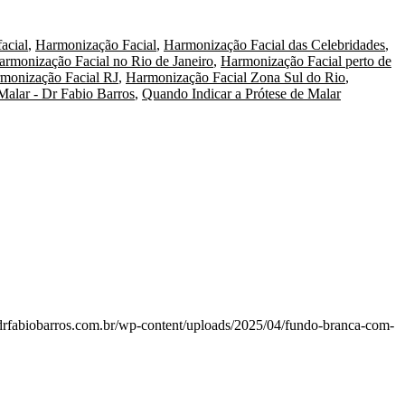
acial
,
Harmonização Facial
,
Harmonização Facial das Celebridades
,
armonização Facial no Rio de Janeiro
,
Harmonização Facial perto de
monização Facial RJ
,
Harmonização Facial Zona Sul do Rio
,
Malar - Dr Fabio Barros
,
Quando Indicar a Prótese de Malar
/drfabiobarros.com.br/wp-content/uploads/2025/04/fundo-branca-com-