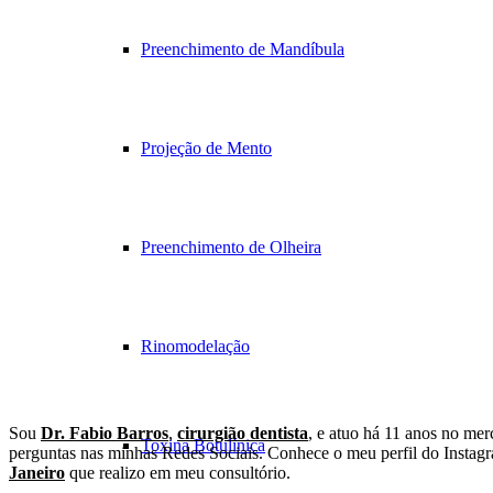
Preenchimento de Mandíbula
Projeção de Mento
Preenchimento de Olheira
Rinomodelação
Sou
Dr. Fabio Barros
,
cirurgião dentista
, e atuo há 11 anos no mer
Toxina Botulínica
perguntas nas minhas Redes Sociais. Conhece o meu perfil do Instag
Janeiro
que realizo em meu consultório.