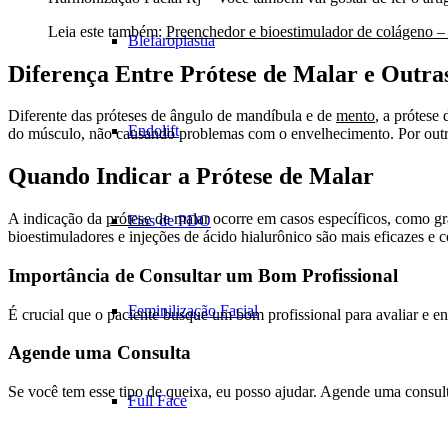
Leia este também:
Preenchedor e bioestimulador de colágeno
Blefaroplastia
Diferença Entre Prótese de Malar e Outra
Diferente das próteses de ângulo de mandíbula e de
mento
, a prótese
Endolift
do músculo, não causando problemas com o envelhecimento. Por outro l
Quando Indicar a Prótese de Malar
A indicação da
prótese
de malar ocorre em casos específicos, como gra
Fios de PDO
bioestimuladores e injeções de ácido hialurônico são mais eficazes e c
Importância de Consultar um Bom Profissional
Feminilização Facial
É crucial que o paciente busque um bom profissional para avaliar e e
Agende uma Consulta
Se você tem esse tipo de queixa, eu posso ajudar. Agende uma consu
Full Face