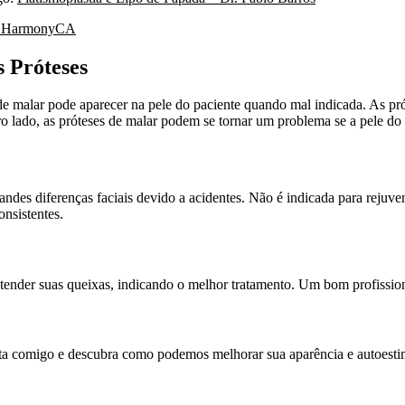
 – HarmonyCA
s Próteses
 de malar pode aparecer na pele do paciente quando mal indicada. As pr
ado, as próteses de malar podem se tornar um problema se a pele do pa
ndes diferenças faciais devido a acidentes. Não é indicada para rejuv
onsistentes.
ntender suas queixas, indicando o melhor tratamento. Um bom profissio
lta comigo e descubra como podemos melhorar sua aparência e autoesti