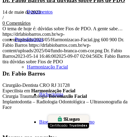
Dr. Fabio Barros tira dúvidas sobre Fios de PDO
Depoimentos
14 de maio de 2023
/
0 Comentários
O tema de hoje é: dúvidas sobre Fios de PDO. A gente sabe…
https://drfabiobarros.com.br/wp-
Procedimentos
content/uploads/2023/05/Harmonizacao-Facial.jpg
600
900
Dr.
Fabio Barros
https://drfabiobarros.com.br/wp-
content/uploads/2025/04/fundo-branca-com-cor.png
Dr. Fabio
Barros
2023-05-14 16:46:00
2025-09-07 02:04:56
Dr. Fabio Barros
tira dúvidas sobre Fios de PDO
Harmonização Facial
Dr. Fabio Barros
Cirurgião-Dentista CRO RJ 31728
Especilista em
Harmonização Facial
Bichectomia
Cirurgia Traumatologia
Bucomaxilo Facial
Implantodontia – Radiologia Odontológica – Ultrassonografia da
Face
SSL seguro
Bioestimulação de Colágeno
Certificado:
Trustindex