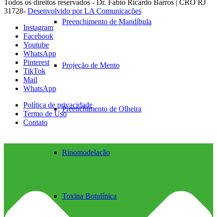
Todos os direitos reservados - Dr. Fabio Ricardo Barros | CRO RJ
31728-
Desenvolvido por LA Comunicações
Preenchimento de Mandíbula
Instagram
Facebook
Youtube
WhatsApp
Pinterest
Projeção de Mento
TikTok
Mail
WhatsApp
Política de privacidade
Preenchimento de Olheira
Termo de Uso
Contato
Rinomodelação
Toxina Botulínica