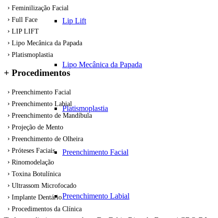
Feminilização Facial
Full Face
Lip Lift
LIP LIFT
Lipo Mecânica da Papada
Platismoplastia
Lipo Mecânica da Papada
+ Procedimentos
Preenchimento Facial
Preenchimento Labial
Platismoplastia
Preenchimento de Mandíbula
Projeção de Mento
Preenchimento de Olheira
Próteses Faciais
Preenchimento Facial
Rinomodelação
Toxina Botulínica
Ultrassom Microfocado
Preenchimento Labial
Implante Dentário
Procedimentos da Clínica