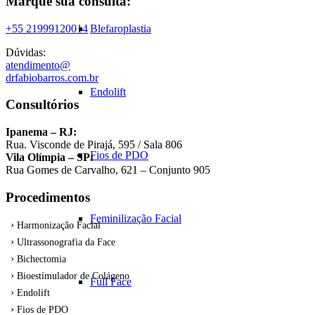
Marque sua consulta:
+55 21999120014
Blefaroplastia
Dúvidas:
atendimento@
drfabiobarros.com.br
Endolift
Consultórios
Ipanema – RJ:
Rua. Visconde de Pirajá, 595 / Sala 806
Fios de PDO
Vila Olímpia – SP:
Rua Gomes de Carvalho, 621 – Conjunto 905
Procedimentos
Feminilização Facial
Harmonização Facial
Ultrassonografia da Face
Bichectomia
Bioestímulador de Colágeno
Full Face
Endolift
Fios de PDO