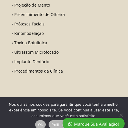
Projeção de Mento
Preenchimento de Olheira
Próteses Faciais
Rinomodelação
Toxina Botulínica
Ultrassom Microfocado
Implante Dentário
Procedimentos da Clínica
Nós utilizamos cookies para garantir que você tenha a melhor
Todos os direitos reservados - Dr. Fabio Ricardo Barros | CRO RJ 31728-
experiência em nosso site. Se você continua a usar este site,
Desenvolvido por LA Comunicações
assumimos que você está satisfeito.
Marque Sua Avaliação!
Ok
Política de privacidade
Política de privacidade
Termo de Uso
Contato