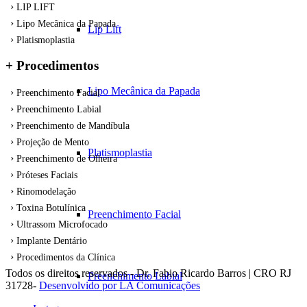
LIP LIFT
Lipo Mecânica da Papada
Lip Lift
Platismoplastia
+ Procedimentos
Lipo Mecânica da Papada
Preenchimento Facial
Preenchimento Labial
Preenchimento de Mandíbula
Projeção de Mento
Platismoplastia
Preenchimento de Olheira
Próteses Faciais
Rinomodelação
Toxina Botulínica
Preenchimento Facial
Ultrassom Microfocado
Implante Dentário
Procedimentos da Clínica
Todos os direitos reservados - Dr. Fabio Ricardo Barros | CRO RJ
Preenchimento Labial
31728-
Desenvolvido por LA Comunicações