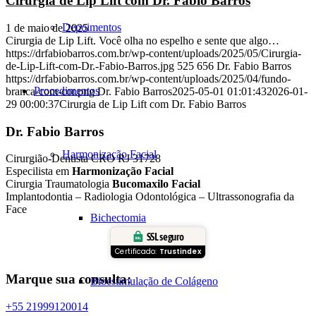
Cirurgia de Lip Lift com Dr. Fabio Barros
Depoimentos
1 de maio de 2025
Cirurgia de Lip Lift. Você olha no espelho e sente que algo…
https://drfabiobarros.com.br/wp-content/uploads/2025/05/Cirurgia-
de-Lip-Lift-com-Dr.-Fabio-Barros.jpg
525
656
Dr. Fabio Barros
https://drfabiobarros.com.br/wp-content/uploads/2025/04/fundo-
Procedimentos
branca-com-cor.png
Dr. Fabio Barros
2025-05-01 01:01:43
2026-01-
29 00:00:37
Cirurgia de Lip Lift com Dr. Fabio Barros
Dr. Fabio Barros
Harmonização Facial
Cirurgião-Dentista CRO RJ 31728
Especilista em
Harmonização Facial
Cirurgia Traumatologia
Bucomaxilo Facial
Implantodontia – Radiologia Odontológica – Ultrassonografia da
Face
Bichectomia
SSL seguro
Certificado:
Trustindex
Marque sua consulta:
Bioestimulação de Colágeno
+55 21999120014