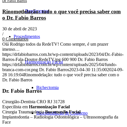
Dr. Fabio Barros
Depoimentos
Rinomodelação: tudo o que você precisa saber com
o Dr. Fabio Barros
30 de abril de 2023
/
Procedimentos
0 Comentários
Olá Rodrigo todos da RedeTV! Como sempre, é um prazer
imenso…
https://drfabiobarros.com.br/wp-content/uploads/2023/04/Dr.-Fabio-
Barros-Fala-Doutor-RedeTV.jpg
600
900
Dr. Fabio Barros
Harmonização Facial
https://drfabiobarros.com.br/wp-content/uploads/2025/04/fundo-
branca-com-cor.png
Dr. Fabio Barros
2023-04-30 11:35:00
2024-09-
28 16:19:04
Rinomodelação: tudo o que você precisa saber com o
Dr. Fabio Barros
Bichectomia
Dr. Fabio Barros
Cirurgião-Dentista CRO RJ 31728
Especilista em
Harmonização Facial
Cirurgia Traumatologia
Bucomaxilo Facial
Bioestimulação de Colágeno
Implantodontia – Radiologia Odontológica – Ultrassonografia da
Face