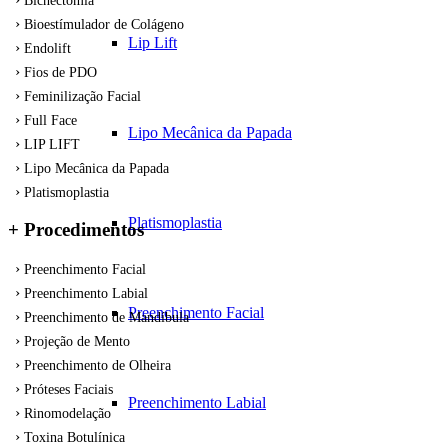
Bichectomia
Bioestímulador de Colágeno
Lip Lift
Endolift
Fios de PDO
Feminilização Facial
Full Face
Lipo Mecânica da Papada
LIP LIFT
Lipo Mecânica da Papada
Platismoplastia
Platismoplastia
+ Procedimentos
Preenchimento Facial
Preenchimento Labial
Preenchimento Facial
Preenchimento de Mandíbula
Projeção de Mento
Preenchimento de Olheira
Próteses Faciais
Preenchimento Labial
Rinomodelação
Toxina Botulínica