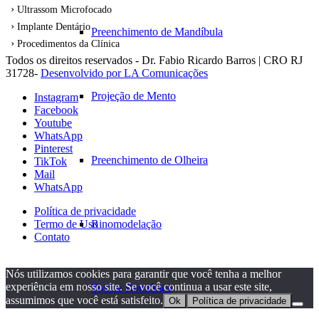
Ultrassom Microfocado
Implante Dentário
Preenchimento de Mandíbula
Procedimentos da Clínica
Todos os direitos reservados - Dr. Fabio Ricardo Barros | CRO RJ
31728-
Desenvolvido por LA Comunicações
Projeção de Mento
Instagram
Facebook
Youtube
WhatsApp
Pinterest
Preenchimento de Olheira
TikTok
Mail
WhatsApp
Política de privacidade
Rinomodelação
Termo de Uso
Contato
Nós utilizamos cookies para garantir que você tenha a melhor
experiência em nosso site. Se você continua a usar este site,
Toxina Botulínica
assumimos que você está satisfeito.
Ok
Política de privacidade