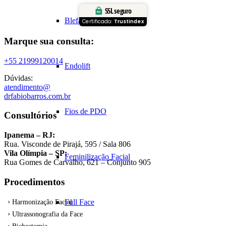
SSL seguro
Blefaroplastia
Certificado:
Trustindex
Marque sua consulta:
+55 21999120014
Endolift
Dúvidas:
atendimento@
drfabiobarros.com.br
Fios de PDO
Consultórios
Ipanema – RJ:
Rua. Visconde de Pirajá, 595 / Sala 806
Vila Olímpia – SP:
Feminilização Facial
Rua Gomes de Carvalho, 621 – Conjunto 905
Procedimentos
Full Face
Harmonização Facial
Ultrassonografia da Face