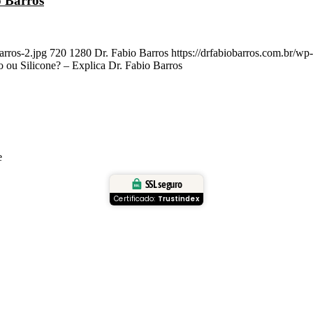
o Barros
arros-2.jpg
720
1280
Dr. Fabio Barros
https://drfabiobarros.com.br/w
no ou Silicone? – Explica Dr. Fabio Barros
e
SSL seguro
Certificado:
Trustindex