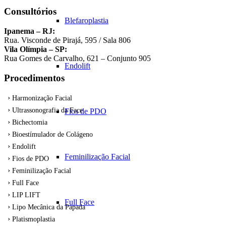
Consultórios
Blefaroplastia
Ipanema – RJ:
Rua. Visconde de Pirajá, 595 / Sala 806
Vila Olímpia – SP:
Rua Gomes de Carvalho, 621 – Conjunto 905
Endolift
Procedimentos
Harmonização Facial
Ultrassonografia da Face
Fios de PDO
Bichectomia
Bioestímulador de Colágeno
Endolift
Feminilização Facial
Fios de PDO
Feminilização Facial
Full Face
LIP LIFT
Full Face
Lipo Mecânica da Papada
Platismoplastia