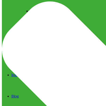
Ultrassom Microfocado
Próteses Faciais
Segurança na Harmonização
Imprensa
Imprensa
Blog