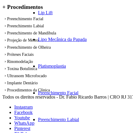
+ Procedimentos
Lip Lift
Preenchimento Facial
Preenchimento Labial
Preenchimento de Mandíbula
Lipo Mecânica da Papada
Projeção de Mento
Preenchimento de Olheira
Próteses Faciais
Rinomodelação
Platismoplastia
Toxina Botulínica
Ultrassom Microfocado
Implante Dentário
Procedimentos da Clínica
Preenchimento Facial
Todos os direitos reservados - Dr. Fabio Ricardo Barros | CRO RJ 3
Instagram
Facebook
Youtube
Preenchimento Labial
WhatsApp
Pinterest