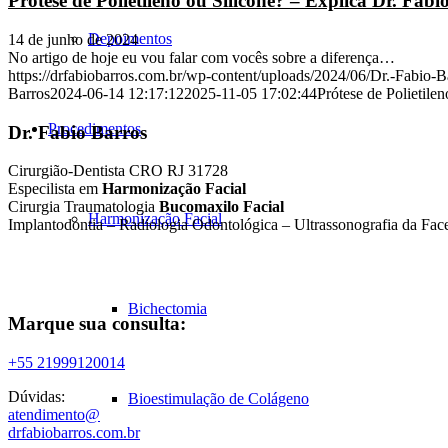
Prótese de Polietileno ou Silicone? – Explica Dr. Fabi
Depoimentos
14 de junho de 2024
No artigo de hoje eu vou falar com vocês sobre a diferença…
https://drfabiobarros.com.br/wp-content/uploads/2024/06/Dr.-Fabio-B
Barros
2024-06-14 12:17:12
2025-11-05 17:02:44
Prótese de Polietile
Procedimentos
Dr. Fabio Barros
Cirurgião-Dentista CRO RJ 31728
Especilista em
Harmonização Facial
Cirurgia Traumatologia
Bucomaxilo Facial
Harmonização Facial
Implantodontia – Radiologia Odontológica – Ultrassonografia da Fac
Bichectomia
Marque sua consulta:
+55 21999120014
Dúvidas:
Bioestimulação de Colágeno
atendimento@
drfabiobarros.com.br