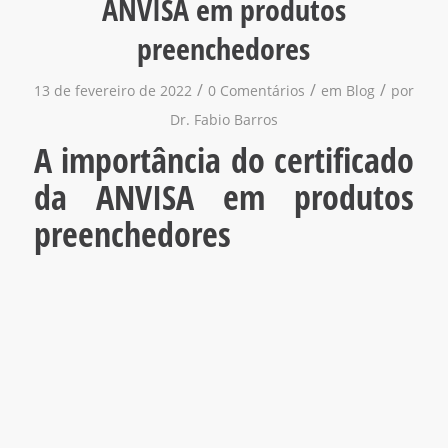
ANVISA em produtos
preenchedores
/
/
/
13 de fevereiro de 2022
0 Comentários
em
Blog
por
Dr. Fabio Barros
A importância do certificado
da ANVISA em produtos
preenchedores