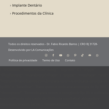
Implante Dentário
Procedimentos da Clínica
Todos os direitos reservados - Dr. Fabio Ricardo Barros | CRO RJ 31728-
Desenvolvido por LA Comunicações
Política de privacidade
Termo de Uso
Contato
{ "@context": "https://schema.org", "@graph": [ { "@type":
"BlogPosting", "mainEntityOfPage": { "@type": "WebPage", "@id":
"https://drfabiobarros.com.br/para-quem-e-indicada-cirurgia-de-
lip-lift" }, "headline": "Para quem é indicada a cirurgia de lip lift?",
"description": "Entenda para quem a cirurgia de lip lift é indicada,
especialmente nos casos de distância nasolabial alongada e
rejuvenescimento facial.", "datePublished": "2026-01-17",