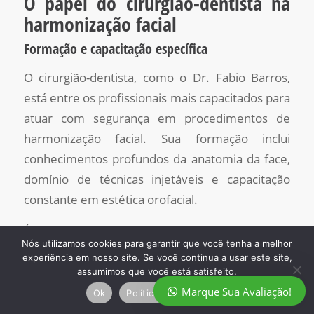
O papel do cirurgião-dentista na
harmonização facial
Formação e capacitação específica
O cirurgião-dentista, como o Dr. Fabio Barros,
está entre os profissionais mais capacitados para
atuar com segurança em procedimentos de
harmonização facial. Sua formação inclui
conhecimentos profundos da anatomia da face,
domínio de técnicas injetáveis e capacitação
constante em estética orofacial.
É fundamental, porém, que o profissional seja
Nós utilizamos cookies para garantir que você tenha a melhor
especializado, registrado e atue dentro da ética e
experiência em nosso site. Se você continua a usar este site,
da legalidade da profissão.
assumimos que você está satisfeito.
Marque Sua Avaliação!
Ok
Política de privacidade
Por que escolher um especialista em