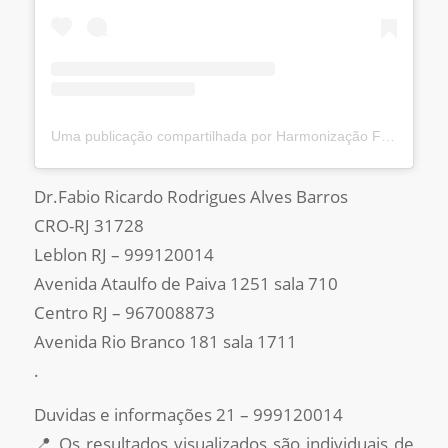
Uma publicação compartilhada por Harmonização Facial RJ / SP (@fabioricardobarros)
Dr.Fabio Ricardo Rodrigues Alves Barros
CRO-RJ 31728
Leblon RJ – 999120014
Avenida Ataulfo de Paiva 1251 sala 710
Centro RJ – 967008873
Avenida Rio Branco 181 sala 1711
.
Duvidas e informações 21 – 999120014
📍 Os resultados visualizados são individuais de