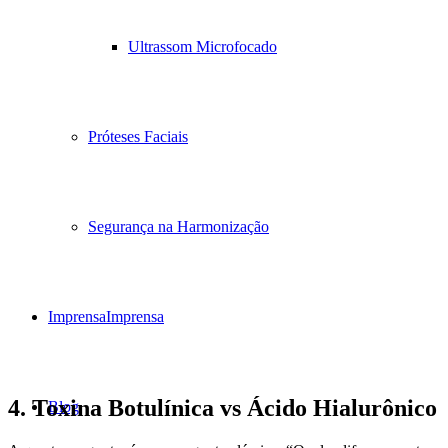
Ultrassom Microfocado
Próteses Faciais
Segurança na Harmonização
Imprensa
Imprensa
4. Toxina Botulínica vs Ácido Hialurônico
Blog