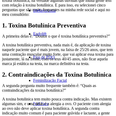
toxina botulínica, na verdade algumas dúvidas que muita gente tem
com relação à toxina botulínica. E para isso, eu selecionei cinco
perguntas que são muito frequentes na minha rede social e aqui no
Blefaroplastia
meu consultório:
1. Toxina Botulínica Preventiva
Endolift
A primeira delas é: “Doutor o que é toxina botulínica preventiva?”
A toxina botulínica preventiva, nada mais é, da aplicação de toxina
naquele paciente que é mais jovem, na faixa de 25/26 anos, que tem
uma contração muscular muito forte, que vai aplicar essa toxina para
Fios de PDO
justamente, lá na frente, com os teus 40/45 anos, não ficar aquela
marca já estática na testa, na marca definitiva na testa.
2. Contraindicações da Toxina Botulínica
Feminilização Facial
A segunda pergunta muito frequente também é: “Quais as
contraindicações da toxina botulínica?”
A toxina botulinica tem muito pouca contra indicação. Mas existem
Full Face
algumas sim, e uma delas é a alergia a ovo. O paciente com alergia
ao ovo não deve aplicar toxina botulínica. A segunda contra
indicação muito comum é para paciente grávida e lactante, a gente