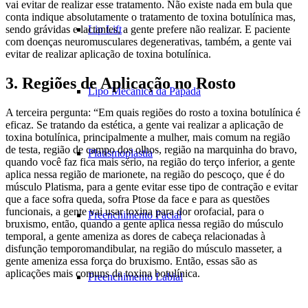
vai evitar de realizar esse tratamento. Não existe nada em bula que
conta indique absolutamente o tratamento de toxina botulínica mas,
Lip Lift
sendo grávidas e lactantes, a gente prefere não realizar. E paciente
com doenças neuromusculares degenerativas, também, a gente vai
evitar de realizar aplicação de toxina botulínica.
3. Regiões de Aplicação no Rosto
Lipo Mecânica da Papada
A terceira pergunta: “Em quais regiões do rosto a toxina botulínica é
eficaz. Se tratando da estética, a gente vai realizar a aplicação de
toxina botulínica, principalmente a mulher, mais comum na região
de testa, região de campo dos olhos, região na marquinha do bravo,
Platismoplastia
quando você faz fica mais sério, na região do terço inferior, a gente
aplica nessa região de marionete, na região do pescoço, que é do
músculo Platisma, para a gente evitar esse tipo de contração e evitar
que a face sofra queda, sofra Ptose da face e para as questões
funcionais, a gente vai usar toxina para dor orofacial, para o
Preenchimento Facial
bruxismo, então, quando a gente aplica nessa região do músculo
temporal, a gente ameniza as dores de cabeça relacionadas à
disfunção temporomandibular, na região do músculo masseter, a
gente ameniza essa força do bruxismo. Então, essas são as
aplicações mais comuns da toxina botulínica.
Preenchimento Labial