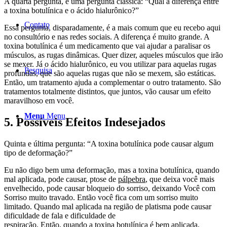
A quarta pergunta, é uma pergunta clássica: “Qual a diferença entre
a toxina botulínica e o ácido hialurônico?”
Contato
Essa pergunta, disparadamente, é a mais comum que eu recebo aqui
no consultório e nas redes sociais. A diferença é muito grande. A
toxina botulínica é um medicamento que vai ajudar a paralisar os
músculos, as rugas dinâmicas. Quer dizer, aqueles músculos que irão
se mexer. Já o ácido hialurônico, eu vou utilizar para aquelas rugas
Pesquisa
profundas, que são aquelas rugas que não se mexem, são estáticas.
Então, um tratamento ajuda a complementar o outro tratamento. São
tratamentos totalmente distintos, que juntos, vão causar um efeito
maravilhoso em você.
Menu
Menu
5. Possíveis Efeitos Indesejados
Quinta e última pergunta: “A toxina botulínica pode causar algum
tipo de deformação?”
Eu não digo bem uma deformação, mas a toxina botulínica, quando
mal aplicada, pode causar, ptose de
pálpebra
, que deixa você mais
envelhecido, pode causar bloqueio do sorriso, deixando Você com
Sorriso muito travado. Então você fica com um sorriso muito
limitado. Quando mal aplicada na região de platisma pode causar
dificuldade de fala e dificuldade de
respiração. Então, quando a toxina botulínica é bem aplicada,