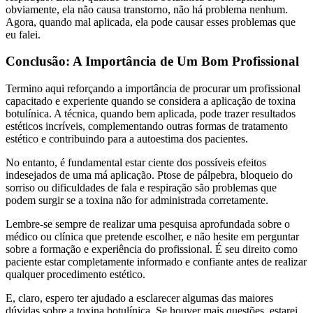
obviamente, ela não causa transtorno, não há problema nenhum.
Agora, quando mal aplicada, ela pode causar esses problemas que
eu falei.
Conclusão: A Importância de Um Bom Profissional
Termino aqui reforçando a importância de procurar um profissional
capacitado e experiente quando se considera a aplicação de toxina
botulínica. A técnica, quando bem aplicada, pode trazer resultados
estéticos incríveis, complementando outras formas de tratamento
estético e contribuindo para a autoestima dos pacientes.
No entanto, é fundamental estar ciente dos possíveis efeitos
indesejados de uma má aplicação. Ptose de pálpebra, bloqueio do
sorriso ou dificuldades de fala e respiração são problemas que
podem surgir se a toxina não for administrada corretamente.
Lembre-se sempre de realizar uma pesquisa aprofundada sobre o
médico ou clínica que pretende escolher, e não hesite em perguntar
sobre a formação e experiência do profissional. É seu direito como
paciente estar completamente informado e confiante antes de realizar
qualquer procedimento estético.
E, claro, espero ter ajudado a esclarecer algumas das maiores
dúvidas sobre a toxina botulínica. Se houver mais questões, estarei