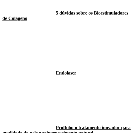
5 dúvidas sobre os Bioestimuladores
de Colágeno
Endolaser
Profhilo: o tratamento inovador para
qualidade da pele e rejuvenescimento natural