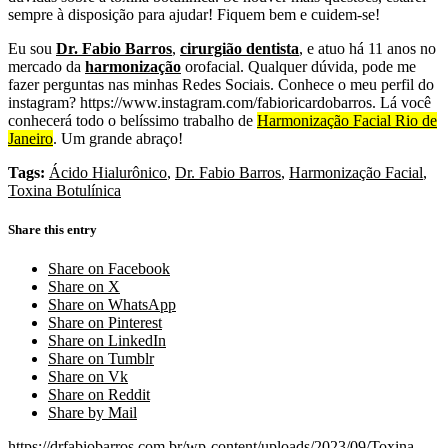
sempre à disposição para ajudar! Fiquem bem e cuidem-se!
Eu sou
Dr. Fabio Barros
,
cirurgião dentista
, e atuo há 11 anos no
mercado da
harmonização
orofacial. Qualquer dúvida, pode me
fazer perguntas nas minhas Redes Sociais. Conhece o meu perfil do
instagram? https://www.instagram.com/fabioricardobarros. Lá você
conhecerá todo o belíssimo trabalho de
Harmonização Facial Rio de
Janeiro
. Um grande abraço!
Tags:
Ácido Hialurônico
,
Dr. Fabio Barros
,
Harmonização Facial
,
Toxina Botulínica
Share this entry
Share on Facebook
Share on X
Share on WhatsApp
Share on Pinterest
Share on LinkedIn
Share on Tumblr
Share on Vk
Share on Reddit
Share by Mail
https://drfabiobarros.com.br/wp-content/uploads/2023/09/Toxina-