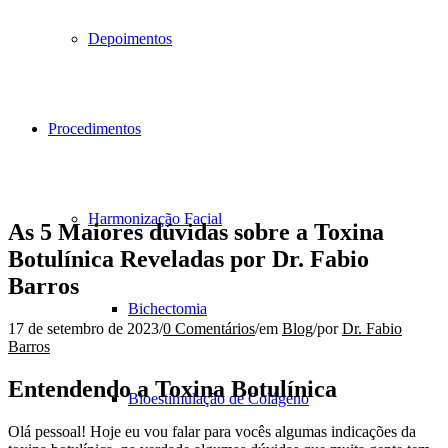
Depoimentos
Procedimentos
Harmonização Facial
As 5 Maiores dúvidas sobre a Toxina
Botulínica Reveladas por Dr. Fabio
Barros
Bichectomia
17 de setembro de 2023
/
0 Comentários
/
em
Blog
/
por
Dr. Fabio
Barros
Entendendo a Toxina Botulínica
Bioestimulação de Colágeno
Olá pessoal! Hoje eu vou falar para vocês algumas indicações da