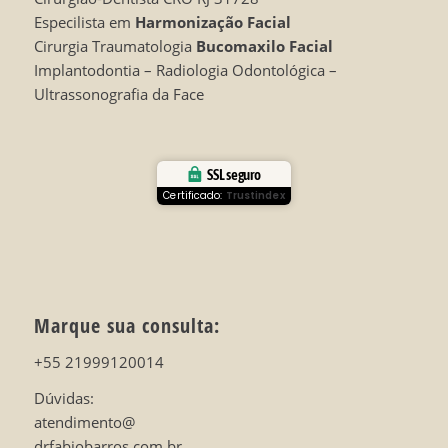
Especilista em
Harmonização Facial
Cirurgia Traumatologia
Bucomaxilo Facial
Implantodontia – Radiologia Odontológica –
Ultrassonografia da Face
SSL seguro
Certificado:
Trustindex
Marque sua consulta:
+55 21999120014
Dúvidas:
atendimento@
drfabiobarros.com.br