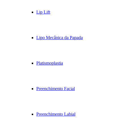
Lip Lift
Lipo Mecânica da Papada
Platismoplastia
Preenchimento Facial
Preenchimento Labial