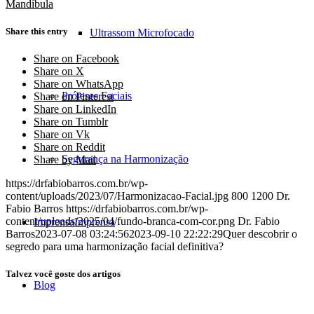
Mandíbula
Share this entry
Ultrassom Microfocado
Share on Facebook
Share on X
Share on WhatsApp
Próteses Faciais
Share on Pinterest
Share on LinkedIn
Share on Tumblr
Share on Vk
Share on Reddit
Segurança na Harmonização
Share by Mail
https://drfabiobarros.com.br/wp-
content/uploads/2023/07/Harmonizacao-Facial.jpg
800
1200
Dr.
Fabio Barros
https://drfabiobarros.com.br/wp-
content/uploads/2025/04/fundo-branca-com-cor.png
Dr. Fabio
Imprensa
Imprensa
Barros
2023-07-08 03:24:56
2023-09-10 22:22:29
Quer descobrir o
segredo para uma harmonização facial definitiva?
Talvez você goste dos artigos
Blog