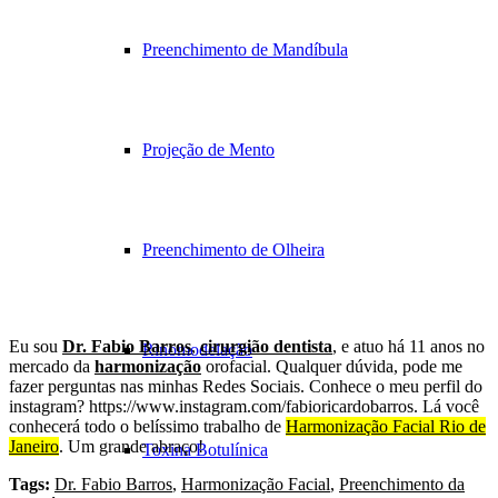
Preenchimento de Mandíbula
Projeção de Mento
Preenchimento de Olheira
Eu sou
Dr. Fabio Barros
,
cirurgião dentista
, e atuo há 11 anos no
Rinomodelação
mercado da
harmonização
orofacial. Qualquer dúvida, pode me
fazer perguntas nas minhas Redes Sociais. Conhece o meu perfil do
instagram? https://www.instagram.com/fabioricardobarros. Lá você
conhecerá todo o belíssimo trabalho de
Harmonização Facial Rio de
Janeiro
. Um grande abraço!
Toxina Botulínica
Tags:
Dr. Fabio Barros
,
Harmonização Facial
,
Preenchimento da